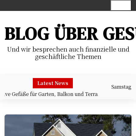
S
Menu
k
i
p
BLOG ÜBER GE
t
o
c
Und wir besprechen auch finanzielle und
o
geschäftliche Themen
n
t
e
Latest News
n
Samstag
t
efäße für Garten, Balkon und Terrasse |
Gewerblicher In
August 8,
8:09 p.m.
2026