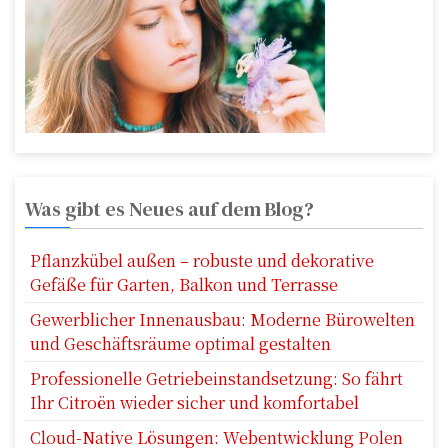
n
a
v
i
g
Was gibt es Neues auf dem Blog?
a
t
Pflanzkübel außen – robuste und dekorative
Gefäße für Garten, Balkon und Terrasse
i
Gewerblicher Innenausbau: Moderne Bürowelten
o
und Geschäftsräume optimal gestalten
n
Professionelle Getriebeinstandsetzung: So fährt
Ihr Citroën wieder sicher und komfortabel
Cloud-Native Lösungen: Webentwicklung Polen