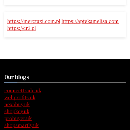
https://merctaxi.com.pl
https://aptekamelisa.com
https://cr2.pl
Our blogs
connecttrade.uk
webprofits.uk
nexabuy.uk
shopkey.uk
probuyer.uk
shopsmartly.uk