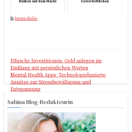
Risiken auf dem Markt
Gewerbeflächen
Immobilie
B
Ethische Investitionen: Geld anlegen im
e
Einklang mit persönlichen Werten
i
Mental Health Apps: Technologiebasierte
Ansätze zur Stressbewältigung und
t
Entspannung
r
Sabina Blog-Redakteurin
a
g
s