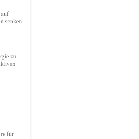
 auf
en senken.
rgie zu
aktiven
re für