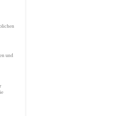
blichen
ien und
r
ie