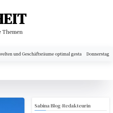
HEIT
he Themen
 Geschäftsräume optimal gestalten |
Professionelle Get
Donnerstag
August 6,
10:55 p.m.
2026
Sabina Blog-Redakteurin