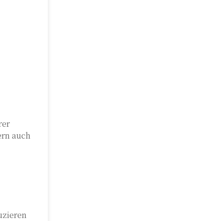
rer
ern auch
uzieren