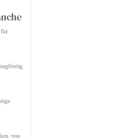
anche
 für
angfristig
stige
ien, was